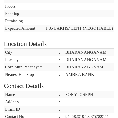
Floors
:
Flooring
:
Furnishing
:
Expected Amount
:
1.35 LAKHS/ CENT (NEGOTIABLE)
Location Details
City
:
BHARANANGANAM
Locality
:
BHARANANGANAM
Corp/Mun/Panchayath
:
BHARANAGANAM
Nearest Bus Stop
:
AMBRA BANK
Contact Details
Name
:
SONY JOSEPH
Address
:
Email ID
:
Contact No
:
9446820195,8075782554