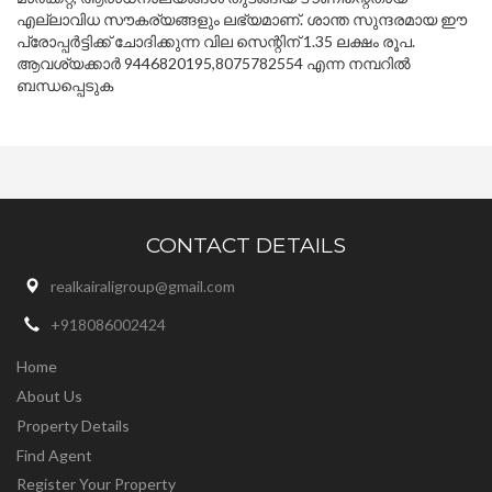
എല്ലാവിധ സൗകര്യങ്ങളും ലഭ്യമാണ്. ശാന്ത സുന്ദരമായ ഈ
പ്രോപ്പർട്ടിക്ക് ചോദിക്കുന്ന വില സെന്റിന് 1.35 ലക്ഷം രൂപ.
ആവശ്യക്കാർ 9446820195,8075782554 എന്ന നമ്പറിൽ
ബന്ധപ്പെടുക
CONTACT DETAILS
realkairaligroup@gmail.com
+918086002424
Home
About Us
Property Details
Find Agent
Register Your Property