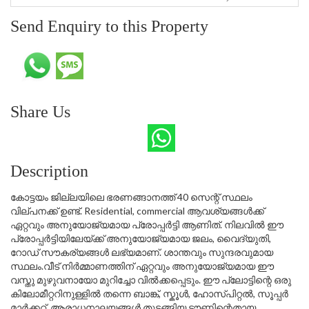
Send Enquiry to this Property
Share Us
Description
കോട്ടയം ജില്ലയിലെ ഭരണങ്ങാനത്ത് 40 സെന്റ് സ്ഥലം
വില്പനക്ക് ഉണ്ട്. Residential, commercial ആവശ്യങ്ങൾക്ക്
ഏറ്റവും അനുയോജ്യമായ പ്രോപ്പർട്ടി ആണിത്. നിലവിൽ ഈ
പ്രോപ്പർട്ടിയിലേയ്ക്ക് അനുയോജ്യമായ ജലം, വൈദ്യുതി,
റോഡ് സൗകര്യങ്ങൾ ലഭ്യമാണ്. ശാന്തവും സുന്ദരവുമായ
സ്ഥലം.വീട് നിർമ്മാണത്തിന് ഏറ്റവും അനുയോജ്യമായ ഈ
വസ്തു മുഴുവനായോ മുറിച്ചോ വിൽക്കപ്പെടും. ഈ പ്ലോട്ടിന്റെ ഒരു
കിലോമീറ്ററിനുള്ളിൽ തന്നെ ബാങ്ക്, സ്കൂൾ, ഹോസ്പിറ്റൽ, സൂപ്പർ
മാർക്കറ്റ്, ആരാധനാലയങ്ങൾ തുടങ്ങിയ ടൗണിന്റെതായ